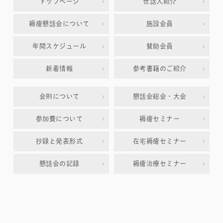
トップページ
世話人紹介
褥瘡懇話会について
施設会員
年間スケジュール
賛助会員
新着情報
参考書籍のご紹介
会則について
懇話会総会・大会
参加費について
褥瘡セミナー
抄録と発表形式
在宅褥瘡セミナー
懇話会の記録
褥瘡治療セミナー