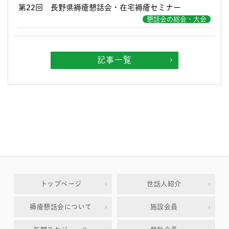
第22回 長野県褥瘡懇話会・在宅褥瘡セミナー
懇話会の総会・大会
記事一覧
トップページ
世話人紹介
褥瘡懇話会について
施設会員