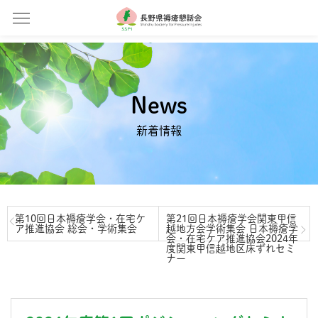
News
新着情報
第10回日本褥瘡学会・在宅ケ
第21回日本褥瘡学会関東甲信
ア推進協会 総会・学術集会
越地方会学術集会 日本褥瘡学
会・在宅ケア推進協会2024年
度関東甲信越地区床ずれセミ
ナー