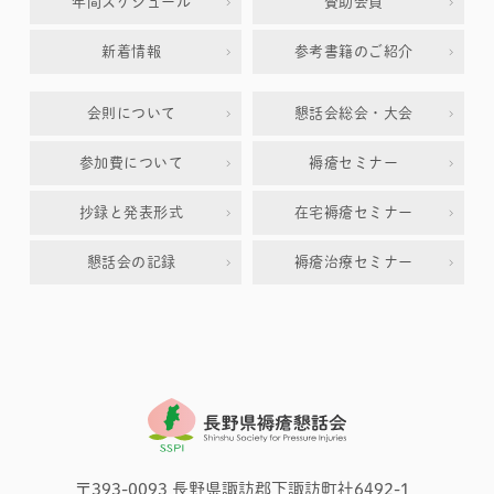
年間スケジュール
賛助会員
新着情報
参考書籍のご紹介
会則について
懇話会総会・大会
参加費について
褥瘡セミナー
抄録と発表形式
在宅褥瘡セミナー
懇話会の記録
褥瘡治療セミナー
〒393-0093 長野県諏訪郡下諏訪町社6492-1